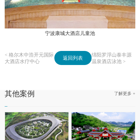
宁波康城大酒店儿童池
< 格尔木中浩开元国际
绵阳罗浮山泰丰源
返回列表
大酒店水疗中心
温泉酒店泳池 >
其他
案例
了解更多 +