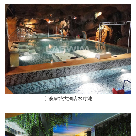
宁波康城大酒店水疗池